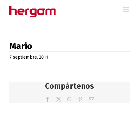
Saltar
al
contenido
Mario
7 septiembre, 2011
Compártenos
Facebook
X
WhatsApp
Pinterest
Correo
electrónico