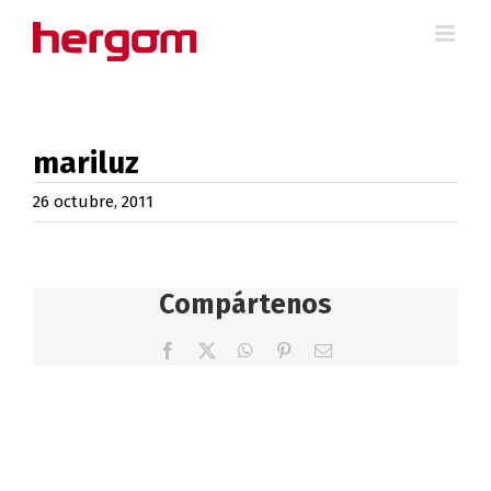
Saltar
al
contenido
mariluz
26 octubre, 2011
Compártenos
Facebook
X
WhatsApp
Pinterest
Correo
electrónico