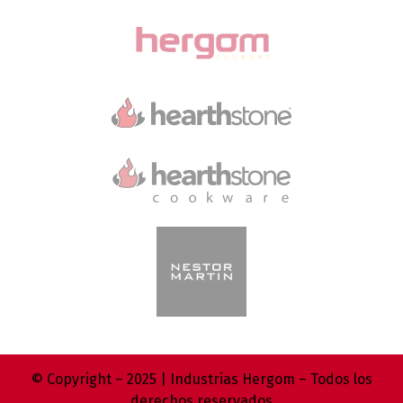
© Copyright – 2025 | Industrias Hergom – Todos los
derechos reservados