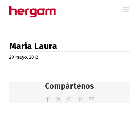
Saltar
al
contenido
Maria Laura
29 mayo, 2012
Compártenos
Facebook
X
WhatsApp
Pinterest
Correo
electrónico