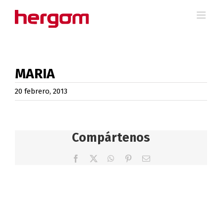
Saltar
al
contenido
MARIA
20 febrero, 2013
Compártenos
Facebook
X
WhatsApp
Pinterest
Correo
electrónico