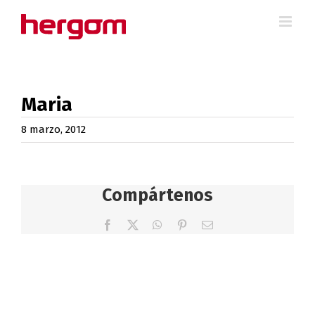
Saltar
al
contenido
Maria
8 marzo, 2012
Compártenos
Facebook
X
WhatsApp
Pinterest
Correo
electrónico