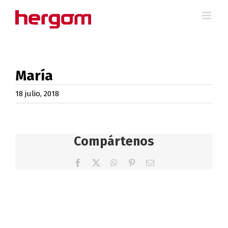
Saltar
al
contenido
María
18 julio, 2018
Compártenos
Facebook
X
WhatsApp
Pinterest
Correo
electrónico