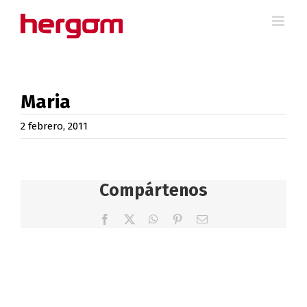
Saltar
al
contenido
Maria
2 febrero, 2011
Compártenos
Facebook
X
WhatsApp
Pinterest
Correo
electrónico