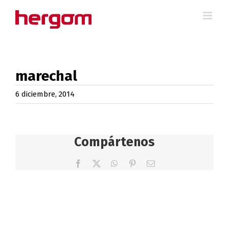
Saltar
al
contenido
marechal
6 diciembre, 2014
Compártenos
Facebook
X
WhatsApp
Pinterest
Correo
electrónico