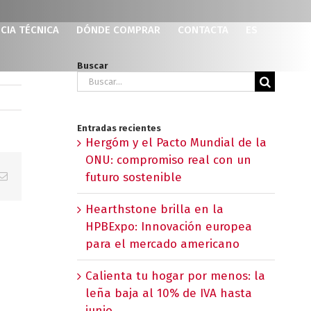
CIA TÉCNICA
DÓNDE COMPRAR
CONTACTA
ES
Buscar
Buscar:
Entradas recientes
Hergóm y el Pacto Mundial de la
ONU: compromiso real con un
p
erest
Correo
futuro sostenible
electrónico
Hearthstone brilla en la
HPBExpo: Innovación europea
para el mercado americano
Calienta tu hogar por menos: la
leña baja al 10% de IVA hasta
junio