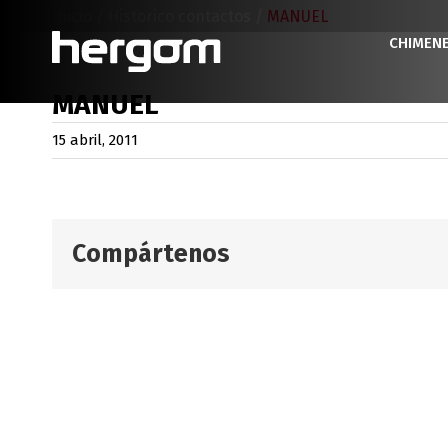
Saltar
Inicio
/
Historico contactos
/
MANUEL
al
CHIMEN
contenido
MANUEL
15 abril, 2011
Compártenos