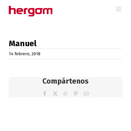
Saltar
al
contenido
Manuel
14 febrero, 2018
Compártenos
Facebook
X
WhatsApp
Pinterest
Correo
electrónico