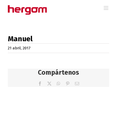
Saltar
al
contenido
Manuel
21 abril, 2017
Compártenos
Facebook
X
WhatsApp
Pinterest
Correo
electrónico