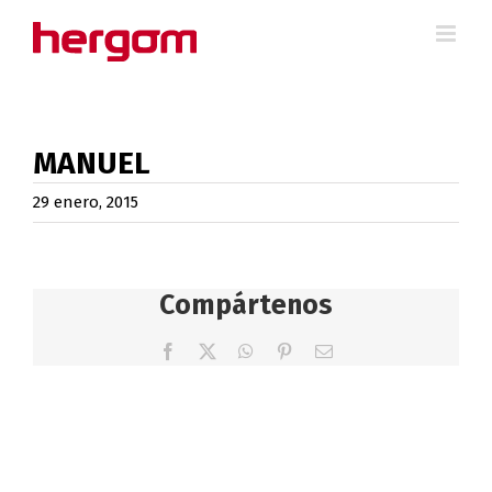
Saltar
al
contenido
MANUEL
29 enero, 2015
Compártenos
Facebook
X
WhatsApp
Pinterest
Correo
electrónico