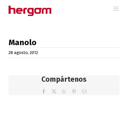
Saltar
al
contenido
Manolo
28 agosto, 2012
Compártenos
Facebook
X
WhatsApp
Pinterest
Correo
electrónico