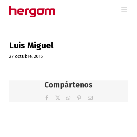
Saltar
al
contenido
Luis Miguel
27 octubre, 2015
Compártenos
Facebook
X
WhatsApp
Pinterest
Correo
electrónico