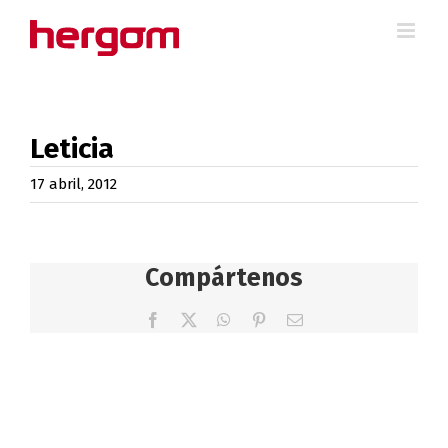
Saltar
al
contenido
Leticia
17 abril, 2012
Compártenos
Facebook
X
WhatsApp
Pinterest
Correo
electrónico