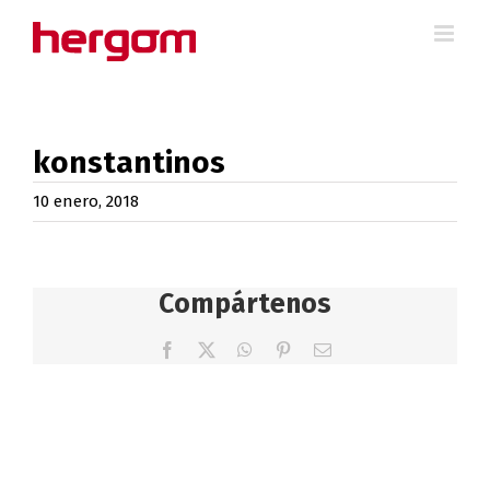
Saltar
al
contenido
konstantinos
10 enero, 2018
Compártenos
Facebook
X
WhatsApp
Pinterest
Correo
electrónico