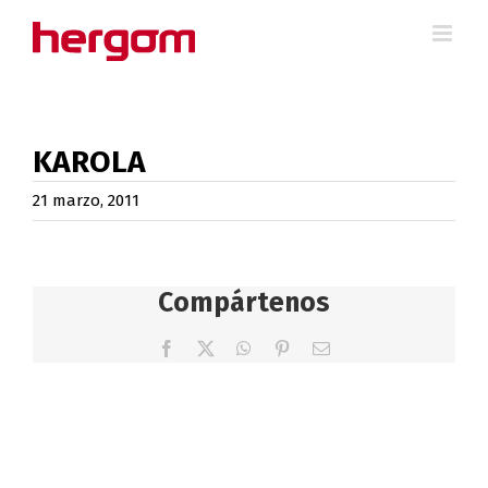
Saltar
al
contenido
KAROLA
21 marzo, 2011
Compártenos
Facebook
X
WhatsApp
Pinterest
Correo
electrónico