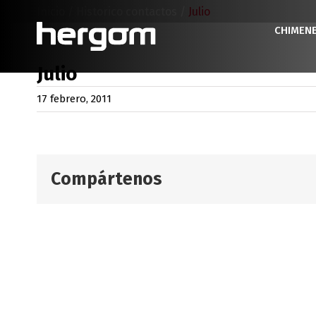
Saltar
Inicio
/
Historico contactos
/
Julio
al
CHIMEN
contenido
Julio
17 febrero, 2011
Compártenos