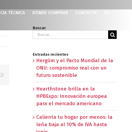
CIA TÉCNICA
DÓNDE COMPRAR
CONTACTA
ES
Buscar
Buscar:
Entradas recientes
Hergóm y el Pacto Mundial de la
ONU: compromiso real con un
p
erest
Correo
futuro sostenible
electrónico
Hearthstone brilla en la
HPBExpo: Innovación europea
para el mercado americano
Calienta tu hogar por menos: la
leña baja al 10% de IVA hasta
junio