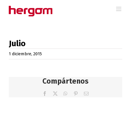
Saltar
al
contenido
Julio
1 diciembre, 2015
Compártenos
Facebook
X
WhatsApp
Pinterest
Correo
electrónico