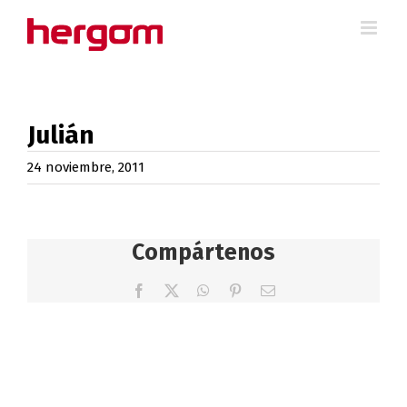
Saltar
al
contenido
Julián
24 noviembre, 2011
Compártenos
Facebook
X
WhatsApp
Pinterest
Correo
electrónico