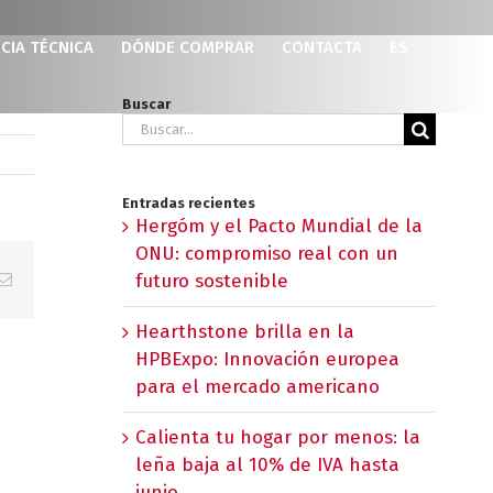
CIA TÉCNICA
DÓNDE COMPRAR
CONTACTA
ES
Buscar
Buscar:
Entradas recientes
Hergóm y el Pacto Mundial de la
ONU: compromiso real con un
p
erest
Correo
futuro sostenible
electrónico
Hearthstone brilla en la
HPBExpo: Innovación europea
para el mercado americano
Calienta tu hogar por menos: la
leña baja al 10% de IVA hasta
junio