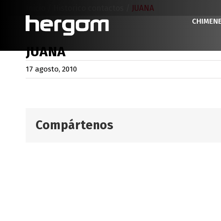
Saltar
Inicio
/
Historico contactos
/
JUANA
al
CHIMEN
contenido
JUANA
17 agosto, 2010
Compártenos