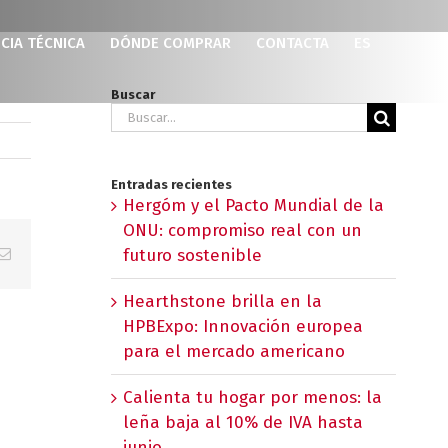
CIA TÉCNICA
DÓNDE COMPRAR
CONTACTA
ES
Buscar
Buscar:
Entradas recientes
Hergóm y el Pacto Mundial de la
ONU: compromiso real con un
p
erest
Correo
futuro sostenible
electrónico
Hearthstone brilla en la
HPBExpo: Innovación europea
para el mercado americano
Calienta tu hogar por menos: la
leña baja al 10% de IVA hasta
junio