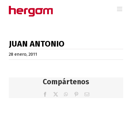
Saltar
al
contenido
JUAN ANTONIO
28 enero, 2011
Compártenos
Facebook
X
WhatsApp
Pinterest
Correo
electrónico