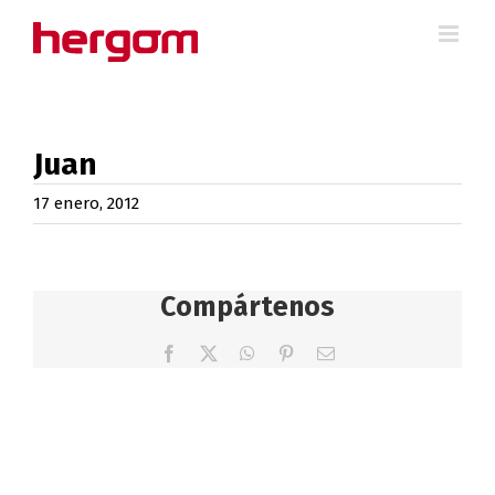
Saltar
al
contenido
Juan
17 enero, 2012
Compártenos
Facebook
X
WhatsApp
Pinterest
Correo
electrónico