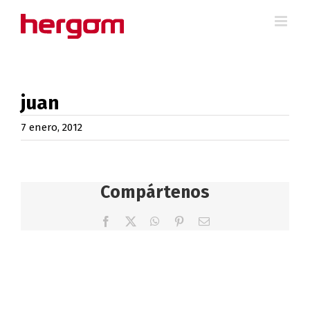
Saltar
al
contenido
juan
7 enero, 2012
Compártenos
Facebook
X
WhatsApp
Pinterest
Correo
electrónico