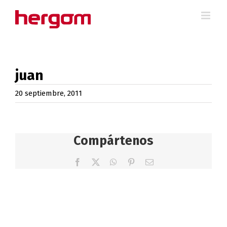
Saltar
al
contenido
juan
20 septiembre, 2011
Compártenos
Facebook
X
WhatsApp
Pinterest
Correo
electrónico