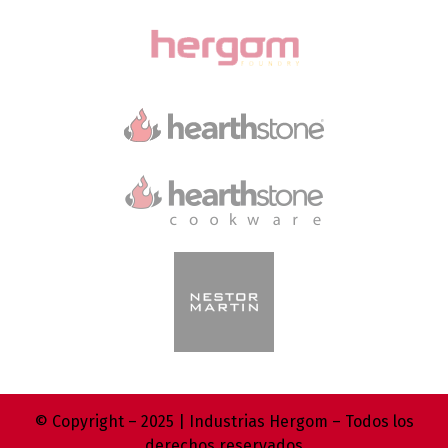
© Copyright – 2025 | Industrias Hergom – Todos los
derechos reservados