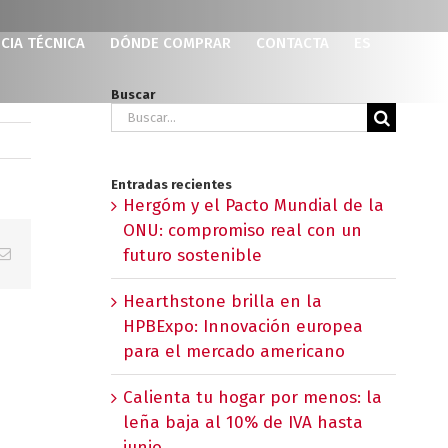
CIA TÉCNICA
DÓNDE COMPRAR
CONTACTA
ES
Buscar
Buscar:
Entradas recientes
Hergóm y el Pacto Mundial de la
ONU: compromiso real con un
p
erest
Correo
futuro sostenible
electrónico
Hearthstone brilla en la
HPBExpo: Innovación europea
para el mercado americano
Calienta tu hogar por menos: la
leña baja al 10% de IVA hasta
junio