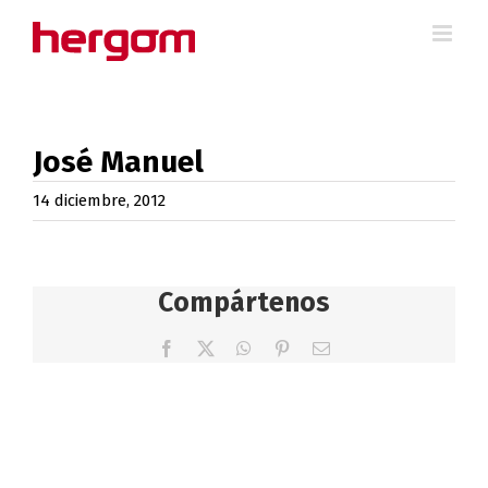
Saltar
al
contenido
José Manuel
14 diciembre, 2012
Compártenos
Facebook
X
WhatsApp
Pinterest
Correo
electrónico