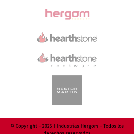
© Copyright – 2025 | Industrias Hergom – Todos los
derechos reservados