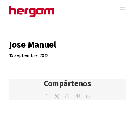
Saltar
al
contenido
Jose Manuel
15 septiembre, 2012
Compártenos
Facebook
X
WhatsApp
Pinterest
Correo
electrónico