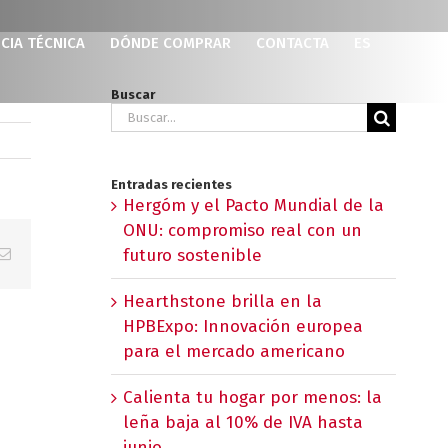
CIA TÉCNICA
DÓNDE COMPRAR
CONTACTA
ES
Buscar
Buscar:
Entradas recientes
Hergóm y el Pacto Mundial de la
ONU: compromiso real con un
p
erest
Correo
futuro sostenible
electrónico
Hearthstone brilla en la
HPBExpo: Innovación europea
para el mercado americano
Calienta tu hogar por menos: la
leña baja al 10% de IVA hasta
junio