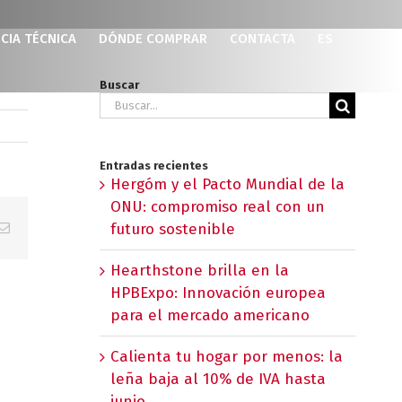
CIA TÉCNICA
DÓNDE COMPRAR
CONTACTA
ES
Buscar
Buscar:
Entradas recientes
Hergóm y el Pacto Mundial de la
ONU: compromiso real con un
p
erest
Correo
futuro sostenible
electrónico
Hearthstone brilla en la
HPBExpo: Innovación europea
para el mercado americano
Calienta tu hogar por menos: la
leña baja al 10% de IVA hasta
junio