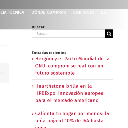
CIA TÉCNICA
DÓNDE COMPRAR
CONTACTA
ES
Buscar
Buscar:
Entradas recientes
Hergóm y el Pacto Mundial de la
ONU: compromiso real con un
p
erest
Correo
futuro sostenible
electrónico
Hearthstone brilla en la
HPBExpo: Innovación europea
para el mercado americano
Calienta tu hogar por menos: la
leña baja al 10% de IVA hasta
junio