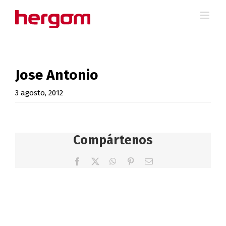
Saltar
al
contenido
Jose Antonio
3 agosto, 2012
Compártenos
Facebook
X
WhatsApp
Pinterest
Correo
electrónico