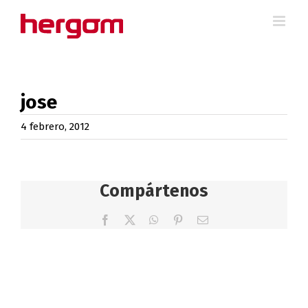
Saltar
al
contenido
jose
4 febrero, 2012
Compártenos
Facebook
X
WhatsApp
Pinterest
Correo
electrónico