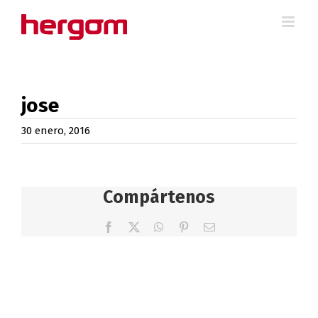
Saltar
al
contenido
jose
30 enero, 2016
Compártenos
Facebook
X
WhatsApp
Pinterest
Correo
electrónico