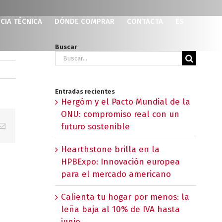
CIA TÉCNICA
DÓNDE COMPRAR
CONTACTA
ES
Buscar
Buscar:
Entradas recientes
Hergóm y el Pacto Mundial de la
ONU: compromiso real con un
p
erest
Correo
futuro sostenible
electrónico
Hearthstone brilla en la
HPBExpo: Innovación europea
para el mercado americano
Calienta tu hogar por menos: la
leña baja al 10% de IVA hasta
junio