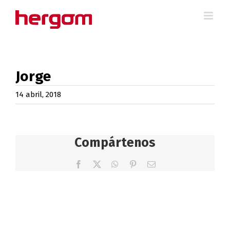
Saltar
al
contenido
Jorge
14 abril, 2018
Compártenos
Facebook
X
WhatsApp
Pinterest
Correo
electrónico