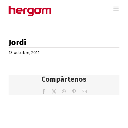
Saltar
al
contenido
Jordi
13 octubre, 2011
Compártenos
Facebook
X
WhatsApp
Pinterest
Correo
electrónico