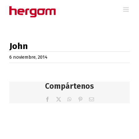
Saltar
al
contenido
John
6 noviembre, 2014
Compártenos
Facebook
X
WhatsApp
Pinterest
Correo
electrónico