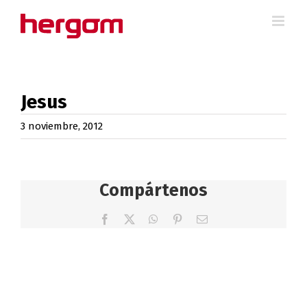
Saltar
al
contenido
Jesus
3 noviembre, 2012
Compártenos
Facebook
X
WhatsApp
Pinterest
Correo
electrónico