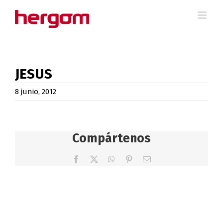
Saltar
al
contenido
JESUS
8 junio, 2012
Compártenos
Facebook
X
WhatsApp
Pinterest
Correo
electrónico