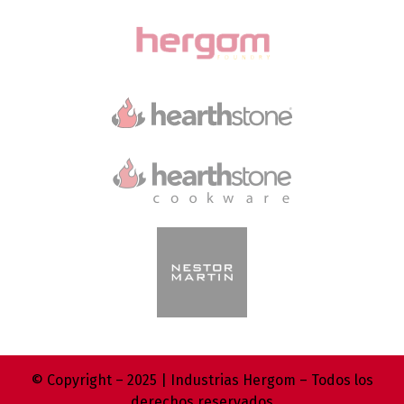
© Copyright – 2025 | Industrias Hergom – Todos los
derechos reservados