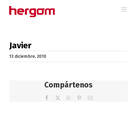
Saltar
al
contenido
Javier
13 diciembre, 2010
Compártenos
Facebook
X
WhatsApp
Pinterest
Correo
electrónico