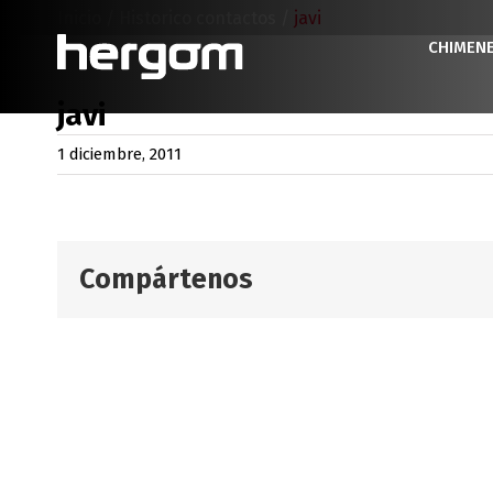
Saltar
Inicio
/
Historico contactos
/
javi
al
CHIMEN
contenido
javi
1 diciembre, 2011
Compártenos