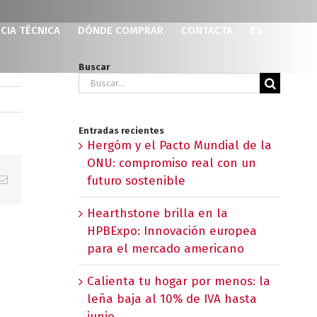
CIA TÉCNICA
DÓNDE COMPRAR
CONTACTA
ES
Buscar
Buscar:
Entradas recientes
Hergóm y el Pacto Mundial de la
ONU: compromiso real con un
p
erest
Correo
futuro sostenible
electrónico
Hearthstone brilla en la
HPBExpo: Innovación europea
para el mercado americano
Calienta tu hogar por menos: la
leña baja al 10% de IVA hasta
junio