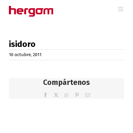
Saltar
al
contenido
isidoro
10 octubre, 2011
Compártenos
Facebook
X
WhatsApp
Pinterest
Correo
electrónico