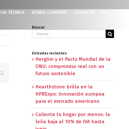
CIA TÉCNICA
DÓNDE COMPRAR
CONTACTA
ES
Buscar
Buscar:
Entradas recientes
Hergóm y el Pacto Mundial de la
ONU: compromiso real con un
p
erest
Correo
futuro sostenible
electrónico
Hearthstone brilla en la
HPBExpo: Innovación europea
para el mercado americano
Calienta tu hogar por menos: la
leña baja al 10% de IVA hasta
junio