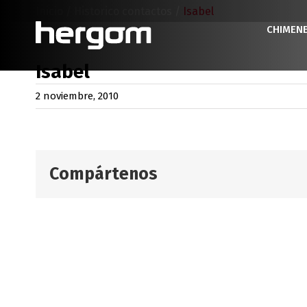
Saltar
Inicio
/
Historico contactos
/
Isabel
al
CHIMEN
contenido
Isabel
2 noviembre, 2010
Compártenos