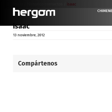
Saltar
Inicio
/
Historico contactos
/
isaac
al
CHIMEN
contenido
isaac
13 noviembre, 2012
Compártenos