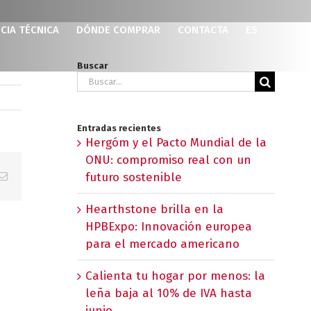
CIA TÉCNICA
DÓNDE COMPRAR
CONTACTA
ES
Buscar
Buscar:
Entradas recientes
Hergóm y el Pacto Mundial de la
ONU: compromiso real con un
p
erest
Correo
futuro sostenible
electrónico
Hearthstone brilla en la
HPBExpo: Innovación europea
para el mercado americano
Calienta tu hogar por menos: la
leña baja al 10% de IVA hasta
junio