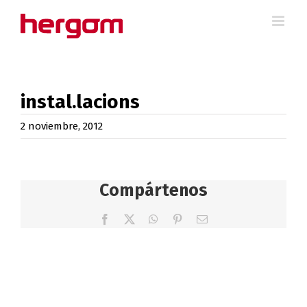
Saltar
al
contenido
instal.lacions
2 noviembre, 2012
Compártenos
Facebook
X
WhatsApp
Pinterest
Correo
electrónico