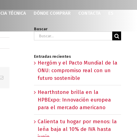
CIA TÉCNICA
DÓNDE COMPRAR
CONTACTA
ES
Buscar
Buscar:
Entradas recientes
Hergóm y el Pacto Mundial de la
ONU: compromiso real con un
p
erest
Correo
futuro sostenible
electrónico
Hearthstone brilla en la
HPBExpo: Innovación europea
para el mercado americano
Calienta tu hogar por menos: la
leña baja al 10% de IVA hasta
junio