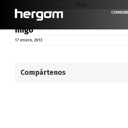
Saltar
Inicio
/
Historico contactos
/
Iñigo
al
CHIMEN
contenido
Iñigo
17 enero, 2013
Compártenos