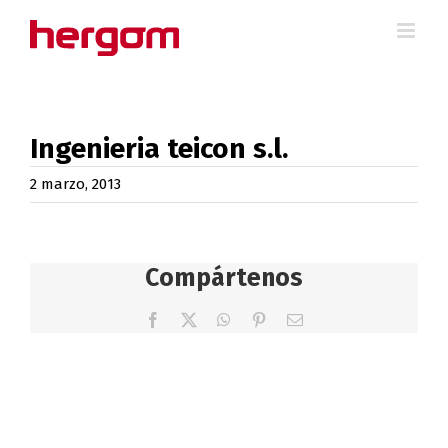
Saltar
al
contenido
Ingenieria teicon s.l.
2 marzo, 2013
Compártenos
Facebook
X
WhatsApp
Pinterest
Correo
electrónico