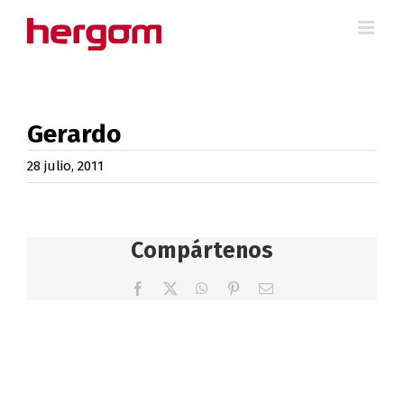
Saltar
al
contenido
Gerardo
28 julio, 2011
Compártenos
Facebook
X
WhatsApp
Pinterest
Correo
electrónico